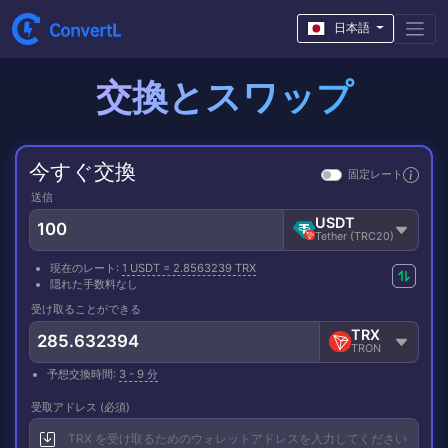
日本語
交換とスワップ
今すぐ交換
固定レート
送信
USDT
Tether (TRC20)
現在のレート:
1 USDT = 2.8563239 TRX
隠れた手数料なし
受け取ることができる
TRX
TRON
予想交換時間:
3 - 9 分
受取アドレス (必須)