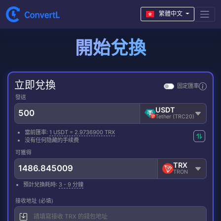
繁體中文
開始兌換
立即兌換
固定匯率
發送
USDT
Tether (TRC20)
當前匯率:
1 USDT = 2.9736900 TRX
没有任何隐藏的手续费
可獲得
TRX
TRON
預計兌換耗時:
3 - 9 分鐘
接收地址 (必填)