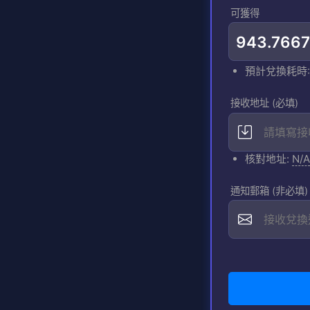
可獲得
預計兌換耗時
接收地址 (必填)
核對地址:
N/A
通知郵箱 (非必填)