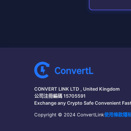
CONVERT LINK LTD , United Kingdom
公司注冊編碼 15705591
Exchange any Crypto Safe Convenient Fas
Copyright © 2024 ConvertLink
使用條款
隱