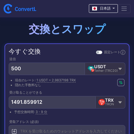
日本語
交換とスワップ
今すぐ交換
固定レート
送信
USDT
Tether (TRC20)
現在のレート:
1 USDT = 2.9837198 TRX
隠れた手数料なし
受け取ることができる
TRX
TRON
予想交換時間:
3 - 9 分
受取アドレス (必須)